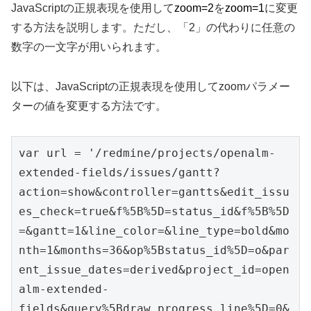
JavaScriptの正規表現を使用して
zoom=2
を
zoom=1
に変更
する方法を説明します。ただし、「2」の代わりに任意の
数字の一文字が用いられます。
以下は、JavaScriptの正規表現を使用してzoomパラメー
ターの値を変更する方法です。
var url = '/redmine/projects/openalm-
extended-fields/issues/gantt?
action=show&controller=gantts&edit_issu
es_check=true&f%5B%5D=status_id&f%5B%5D
=&gantt=1&line_color=&line_type=bold&mo
nth=1&months=36&op%5Bstatus_id%5D=o&par
ent_issue_dates=derived&project_id=open
alm-extended-
fields&query%5Bdraw_progress_line%5D=0&