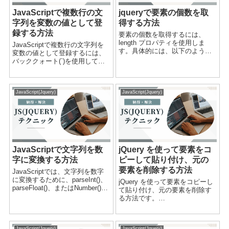
JavaScriptで複数行の文
jqueryで要素の個数を取
字列を変数の値として登
得する方法
録する方法
要素の個数を取得するには、
length プロパティを使用しま
JavaScriptで複数行の文字列を
す。具体的には、以下のように
変数の値として登録するには、
書きます。var count =
バッククォート(`)を使用して文
$("#gantt_header_md >
字列を囲みます。これは、ES6
div").length;このコードでは、
で導入されたテンプレートリテ
$("#gantt_head...
ラルと呼ばれる機能です。以下
JavaScript(Jquery)
JavaScript(Jquery)
は、バッククォートを使用して
複数行の文字列を変数に登録
す...
JavaScriptで文字列を数
jQuery を使って要素をコ
字に変換する方法
ピーして貼り付け、元の
要素を削除する方法
JavaScriptでは、文字列を数字
に変換するために、parseInt()、
jQuery を使って要素をコピーし
parseFloat()、またはNumber()と
て貼り付け、元の要素を削除す
いう3つの方法があります。それ
る方法です。
ぞれの方法の使い方を説明しま
$(document).ready(function() {
す。parseInt()parseInt()関数は、
var contentSpan = $('#content >
文...
span').clone(); $...
JavaScript(Jquery)
JavaScript(Jquery)