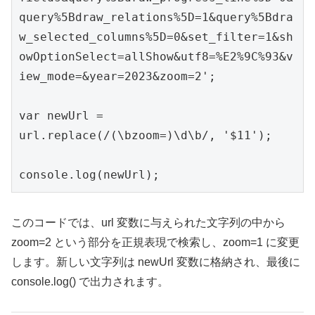
query%5Bdraw_relations%5D=1&query%5Bdra
w_selected_columns%5D=0&set_filter=1&sh
owOptionSelect=allShow&utf8=%E2%9C%93&v
iew_mode=&year=2023&zoom=2';

var newUrl = 
url.replace(/(\bzoom=)\d\b/, '$11');

console.log(newUrl);
このコードでは、url 変数に与えられた文字列の中から
zoom=2 という部分を正規表現で検索し、zoom=1 に変更
します。新しい文字列は newUrl 変数に格納され、最後に
console.log() で出力されます。