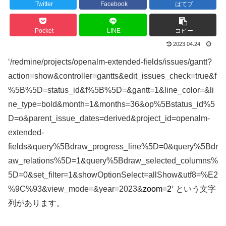
Twitter
Facebook
はてブ
Pocket
LINE
コピー
2023.04.24
‘/redmine/projects/openalm-extended-fields/issues/gantt?
action=show&controller=gantts&edit_issues_check=true&f
%5B%5D=status_id&f%5B%5D=&gantt=1&line_color=&li
ne_type=bold&month=1&months=36&op%5Bstatus_id%5
D=o&parent_issue_dates=derived&project_id=openalm-
extended-
fields&query%5Bdraw_progress_line%5D=0&query%5Bdr
aw_relations%5D=1&query%5Bdraw_selected_columns%
5D=0&set_filter=1&showOptionSelect=allShow&utf8=%E2
%9C%93&view_mode=&year=2023&
zoom=2
‘ という文字
列があります。