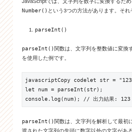
JavaScriptでは、文字列を数字に変換するた
Number()
という3つの方法があります。それ
parseInt()
parseInt()
関数は、文字列を整数値に変換
を使用した例です。
javascriptCopy code
let str = "123
let num = parseInt(str);

console.log(num); // 出力結果: 123
parseInt()
関数は、文字列を解析して最初
渡された文字列の先頭に数字以外の文字があ