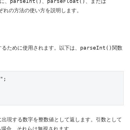
parseInt()
parseFloat()
めに、
、
、または
ぞれの方法の使い方を説明します。
parseInt()
するために使用されます。以下は、
関数
";

に出現する数字を整数値として返します。引数として
る場合、それらは無視されます。