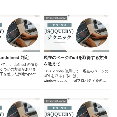
JavaScript(Jquery)
：undefined 判定
現在のページのurlを取得する方法
を教えて
おいて、undefined の値を
くつかの方法がありま
JavaScriptを使用して、現在のページの
算子を使った判定typeof
URLを取得するには、
変数の型を判定し、
window.location.hrefプロパティを使用
 であるかどうかを確認する方
します。以下は、window.location.href
..
を使用して現在のページのURLを取得す
る方法の例です。jav...
JavaScript(Jquery)