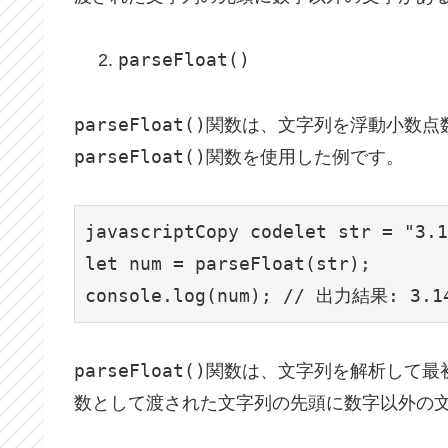
parseFloat()
parseFloat()
関数は、文字列を浮動小数点
parseFloat()
関数を使用した例です。
javascriptCopy code
let str = "3.1
let num = parseFloat(str);

console.log(num); // 出力結果: 3.1
parseFloat()
関数は、文字列を解析して最
数として渡された文字列の先頭に数字以外の