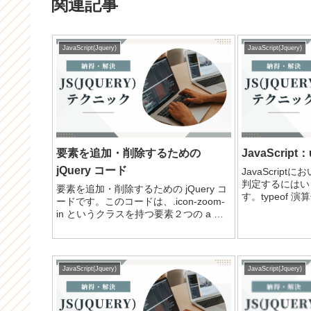
関連記事
JavaScript(Jquery)
JavaScript(Jquery)
要素を追加・削除するための
JavaScript
jQuery コード
JavaScriptに
判定するにはい
要素を追加・削除するための jQuery コ
す。typeof 演
ードです。このコードは、.icon-zoom-
演算子を使って
in というクラスを持つ要素２つの a タ
undefined
グを作成し、.icon-zoom-in と .icon-
法です。javascr.
zoom-out というクラスを持つ span タ
グ...
JavaScript(Jquery)
JavaScript(Jquery)