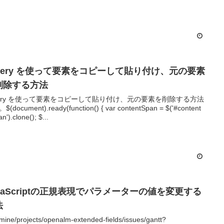
Query を使って要素をコピーして貼り付け、元の要素
削除する方法
uery を使って要素をコピーして貼り付け、元の要素を削除する方法
cument).ready(function() { var contentSpan = $('#content
> span').clone(); $...
avaScriptの正規表現でパラメーターの値を変更する
法
dmine/projects/openalm-extended-fields/issues/gantt?