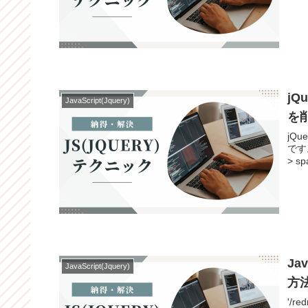
j
JavaScript(Jquery)
を
jQ
です。$(do
J
JavaScript(Jquery)
方
'/re