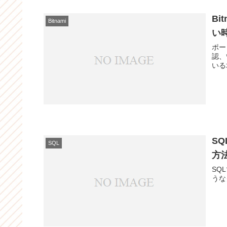
Bi
Bitnami
い
ポー
認、
いる
S
SQL
方
SQ
うな