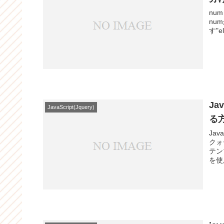
num
numが1
J
JavaScript(Jquery)
る
Ja
クォ
テン
を使