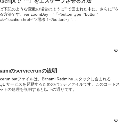
vascriptで「”」をエスケープさせる方法
ば下記のような変数の場合のように””で囲まれた中に、さらに””を
方法です。var zoomDay = ”「<button type=”button”
ick=”location.href='”>遷移！</button>」”...
tnamiのservicerunの説明
vicerun.batファイルは、Bitnami Redmine スタックに含まれる
SQL サービスを起動するためのバッチファイルです。このコードス
ットの処理を説明すると以下の通りです。