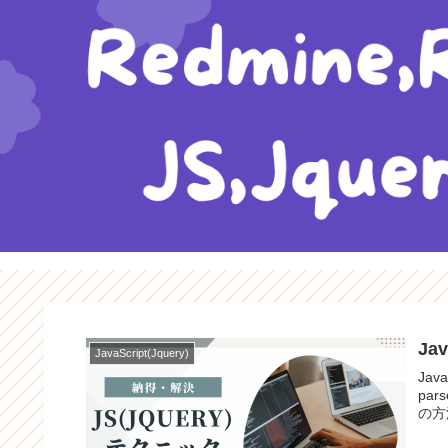
Ja
JavaScript(Jquery)
Ja
pa
の方法