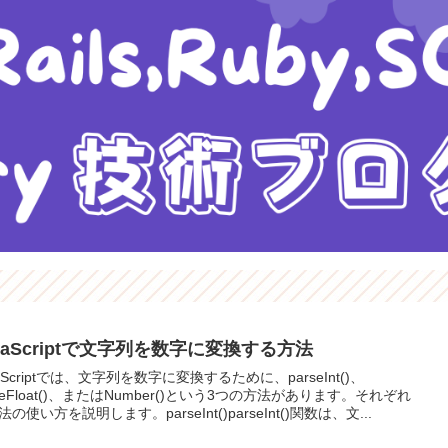
vaScriptで文字列を数字に変換する方法
vaScriptでは、文字列を数字に変換するために、parseInt()、
rseFloat()、またはNumber()という3つの方法があります。それぞれ
の使い方を説明します。parseInt()parseInt()関数は、文...