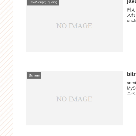
ja
JavaScript(Jquery)
例え
入れる
oncl
bi
Bitnami
ser
My
ニペ