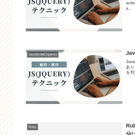
acti
a...
Ja
JavaScript(Jquery)
Ja
あり
を判
R
Ruby
分