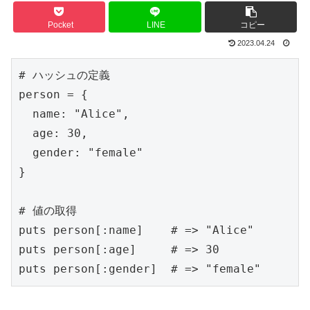
Pocket
LINE
コピー
2023.04.24
# ハッシュの定義

person = {

  name: "Alice",

  age: 30,

  gender: "female"

}

# 値の取得

puts person[:name]    # => "Alice"

puts person[:age]     # => 30

puts person[:gender]  # => "female"