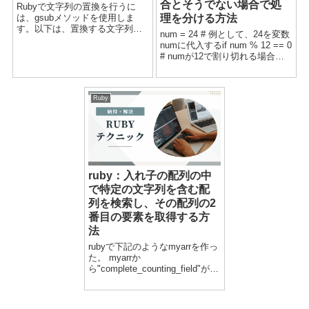
合とそうでない場合で処
Rubyで文字列の置換を行うに
は、gsubメソッドを使用しま
理を分ける方法
す。以下は、置換する文字列と
num = 24 # 例として、24を変数
置換後の文字列を指定するサン
numに代入するif num % 12 == 0
プルコードです。str = "Hello,
# numが12で割り切れる場合の
World!"new_str =
処理 puts "#{num}は12で割り切
str.gsub("World", "Ruby...
れます"else # numが12で割り切
れない場合の処理 p...
Ruby
ruby：入れ子の配列の中
で特定の文字列を含む配
列を検索し、その配列の2
番目の要素を取得する方
法
rubyで下記のようなmyarrを作っ
た。 myarrか
ら"complete_counting_field"が含
まれる配列を検索して（選択し
て）、二番目の要素を取得する
方法です。以下のように、Ruby